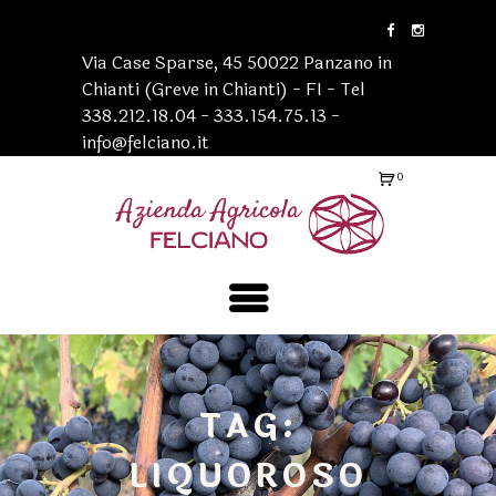
Via Case Sparse, 45 50022 Panzano in
Chianti (Greve in Chianti) - FI - Tel
338.212.18.04 - 333.154.75.13 -
info@felciano.it
0
Ite
ms
-
€0
.0
0
TAG:
LIQUOROSO