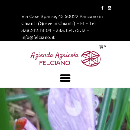
Via Case Sparse, 45 50022 Panzano in
Chianti (Greve in Chianti) - FI - Tel
338.212.18.04 - 333.154.75.13 -
info@felciano.it
0
Ele
me
nti
-
€0
.0
0