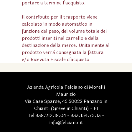
portare a termine l’acquisto.
Il contributo per il trasporto viene
calcolato in modo automatico in
funzione del peso, del volume totale dei
prodotti inseriti nel carrello e della
destinazione della merce. Unitamente al
prodotto verrà consegnata la fattura
e/o Ricevuta Fiscale d’acquisto
Azienda Agricola Felciano di Morelli
Maurizio
Via Case Sparse, 45 50022 Panzano in
Chianti (Greve in Chianti) - FI
Tel 338.212.18.04 - 333.154.75.13 -
info@felciano.it