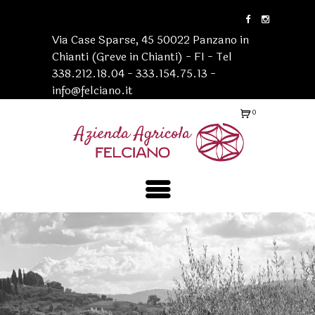
Via Case Sparse, 45 50022 Panzano in
Chianti (Greve in Chianti) - FI - Tel
338.212.18.04 - 333.154.75.13 -
info@felciano.it
0
Ele
me
nti
-
€0
.0
0